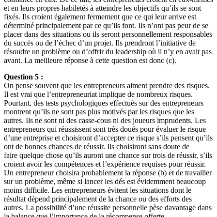
et en leurs propres habiletés à atteindre les objectifs qu’ils se sont
fixés. Ils croient également fermement que ce qui leur arrive est
déterminé principalement par ce qu’ils font. Ils n’ont pas peur de se
placer dans des situations ou ils seront personnellement responsables
du succès ou de l’échec d’un projet. Ils prendront l’initiative de
résoudre un problème ou d’offrir du leadership où il n’y en avait pas
avant. La meilleure réponse à cette question est donc (c).
Question 5 :
On pense souvent que les entrepreneurs aiment prendre des risques.
Il est vrai que l’entrepreneuriat implique de nombreux risques.
Pourtant, des tests psychologiques effectués sur des entrepreneurs
montrent qu’ils ne sont pas plus motivés par les risques que les
autres. Ils ne sont ni des casse-cous ni des joueurs imprudents. Les
entrepreneurs qui réussissent sont très doués pour évaluer le risque
d’une entreprise et choisiront d’accepter ce risque s’ils pensent qu’ils
ont de bonnes chances de réussir. Ils choisiront sans doute de
faire quelque chose qu’ils auront une chance sur trois de réussir, s’ils
croient avoir les compétences et l’expérience requises pour réussir.
Un entrepreneur choisira probablement la réponse (b) et de travailler
sur un problème, même si lancer les dés est évidemment beaucoup
moins difficile. Les entrepreneurs évitent les situations dont le
résultat dépend principalement de la chance ou des efforts des
autres. La possibilité d’une réussite personnelle pèse davantage dans
la balance que l’importance de la récompense offerte.