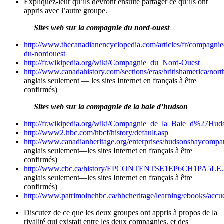
Expliquez-leur qu’ils devront ensuite partager ce qu’ils ont
appris avec l’autre groupe.
Sites web sur la compagnie du nord-ouest
http://www.thecanadianencyclopedia.com/articles/fr/compagnie
du-nordouest
http://fr.wikipedia.org/wiki/Compagnie_du_Nord-Ouest
http://www.canadahistory.com/sections/eras/britishamerica/nor
anglais seulement — les sites Internet en français à être
confirmés)
Sites web sur la compagnie de la baie d’hudson
http://fr.wikipedia.org/wiki/Compagnie_de_la_Baie_d%27Hud
http://www2.hbc.com/hbcf/history/default.asp
http://www.canadianheritage.org/enterprises/hudsonsbaycompa
anglais seulement—les sites Internet en français à être
confirmés)
http://www.cbc.ca/history/EPCONTENTSE1EP6CH1PA5LE.
anglais seulement—les sites Internet en français à être
confirmés)
http://www.patrimoinehbc.ca/hbcheritage/learning/ebooks/accue
Discutez de ce que les deux groupes ont appris à propos de la
rivalité qui existait entre les deux compagnies, et des