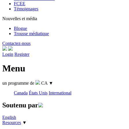
FCEE
Témoignages
Nouvelles et média
Blogue
Trousse médiatique
Contactez-nous
Login
Register
Menu
un programme de
CA
▼
Canada
États Unis
International
Soutenu par
English
Resources
▼