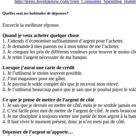
http://teens.lovetoknow.com/Teen_Consumer_Spending_Habit
Quelles sont tes habitudes de dépenses?
Encercle la meilleure réponse.
Quand je veux acheter quelque chose
1. J’attends d’économiser suffisamment d’argent pour l’acheter.
2. Je demande à mes parents ou à mon tuteur de me l’acheter.
3. Je compare les prix de différents vendeurs pour trouver le moins ch
4. Je retire l’argent nécessaire de ma banque.
Lorsque j’aurai une carte de crédit
1. Je l’utiliserai le moins souvent possible.
2. J’irai magasiner pour me gâter.
3. Je payerai le solde complet dès que je recevrai mon relevé.
4. Je l’utiliserai beaucoup parce que je sais que je pourrai payer le so
Ce que je pense de mettre de l’argent de côté
1. Je sais que je devrais en mettre de côté, mais je ne semble jamais e
2. C’est facile pour moi de mettre de l’argent de côté. Je mets beauco
3. Je me discipline à toujours mettre une partie de mon argent à la ba
4. Il faut vivre le moment présent, donc je n’en mets pas de côté.
Dépenser de l’argent m’apporte…