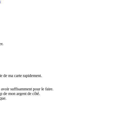
s
er.
lde de ma carte rapidement.
n avoir suffisamment pour le faire.
up de mon argent de côté.
nque.