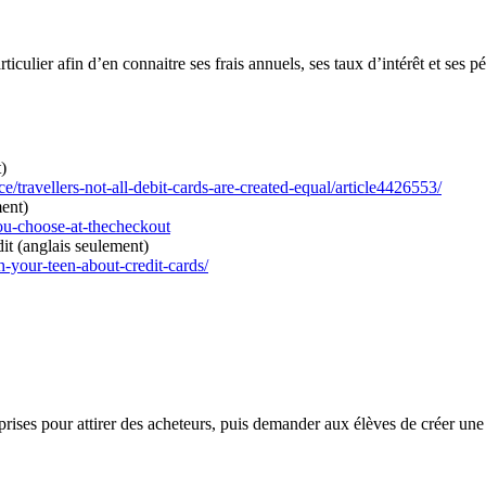
ulier afin d’en connaitre ses frais annuels, ses taux d’intérêt et ses pén
)
/travellers-not-all-debit-cards-are-created-equal/article4426553/
ment)
ou-choose-at-thecheckout
it (anglais seulement)
h-your-teen-about-credit-cards/
treprises pour attirer des acheteurs, puis demander aux élèves de créer 