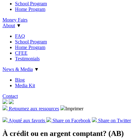
School Program
Home Program
Money Fairs
About
▼
FAQ
School Program
Home Program
CFEE
Testimonials
News & Media
▼
Blog
Media Kit
Contact
Retournez aux ressources
Imprimer
Ajout
é
aux favoris
Share on Facebook
Share on Twitter
À crédit ou en argent comptant? (AB)