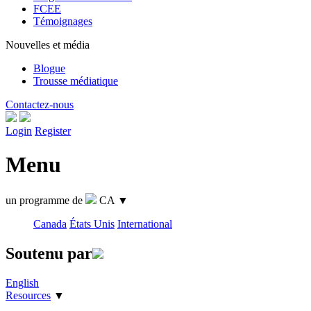
FCEE
Témoignages
Nouvelles et média
Blogue
Trousse médiatique
Contactez-nous
Login
Register
Menu
un programme de
CA
▼
Canada
États Unis
International
Soutenu par
English
Resources
▼