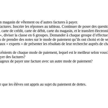
n magasin de vêtement ou d’autres factures à payer.
ctures. Inscrire les réponses au tableau. Continuer de poser des questi
arte de crédit, carte de débit, carte du magasin, et le transfert électron
 », diviser la classe en 6 groupes. Demander à chaque groupe d’effectu
 de prendre des notes sur le mode de paiement qu’ils ont choisi et de se
ux « experts » de présenter les résultats de leur recherche auprès de c
vénients de chaque mode de paiement, lequel est le meilleur selon vous
yer des factures?
vantageux de payer une facture avec un autre mode de paiement?
e que les élèves ont appris au sujet du paiement de dettes.