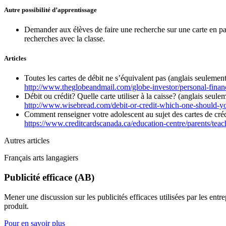
Autre possibilité d’apprentissage
Demander aux élèves de faire une recherche sur une carte en partic
recherches avec la classe.
Articles
Toutes les cartes de débit ne s’équivalent pas (anglais seulement
http://www.theglobeandmail.com/globe-investor/personal-finance
Débit ou crédit? Quelle carte utiliser à la caisse? (anglais seule
http://www.wisebread.com/debit-or-credit-which-one-should-y
Comment renseigner votre adolescent au sujet des cartes de créd
https://www.creditcardscanada.ca/education-centre/parents/teac
Autres articles
Français arts langagiers
Publicité efficace (AB)
Mener une discussion sur les publicités efficaces utilisées par les en
produit.
Pour en savoir plus