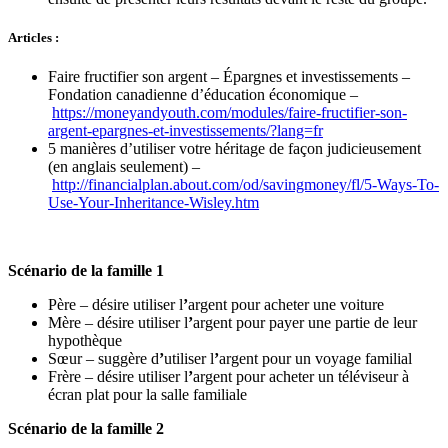
Articles :
Faire fructifier son argent – Épargnes et investissements –
Fondation canadienne d’éducation économique –
https://moneyandyouth.com/modules/faire-fructifier-son-
argent-epargnes-et-investissements/?lang=fr
5 manières d’utiliser votre héritage de façon judicieusement
(en anglais seulement) –
http://financialplan.about.com/od/savingmoney/fl/5-Ways-To-
Use-Your-Inheritance-Wisley.htm
Scénario de la famille 1
Père – désire utiliser l
’
argent pour acheter une voiture
Mère – désire utiliser l
’
argent pour payer une partie de leur
hypothèque
Sœur – suggère d
’
utiliser l
’
argent pour un voyage familial
Frère – désire utiliser l
’
argent pour acheter un téléviseur à
écran plat pour la salle familiale
Scénario de la famille 2