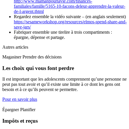
http://www.mamanpourlavie.com/finances-
familiales/famille/5165-10-facons-deleur-apprendre-la-valeur-
de-l-argent.thtml
Regardez ensemble la vidéo suivante – (en anglais seulement)
https://sesameworkshop.org/resources/elmos-spend-share-and-
save-jars/
Fabriquer ensemble une tirelire à trois compartiments :
épargne, dépense et partage.
Autres articles
Magasiner Prendre des décisions
Les choix qui vous font perdre
Il est important que les adolescents comprennent qu’une personne ne
peut pas tout avoir et qu’il existe une limite à ce dont les gens ont
besoin et à ce qu’ils peuvent se permettre.
Pour en savoir plus
Épargner Planifier
Impôts et reçus