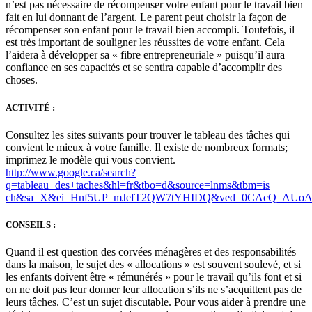
n’est pas nécessaire de récompenser votre enfant pour le travail bien
fait en lui donnant de l’argent. Le parent peut choisir la façon de
récompenser son enfant pour le travail bien accompli. Toutefois, il
est très important de souligner les réussites de votre enfant. Cela
l’aidera à développer sa « fibre entrepreneuriale » puisqu’il aura
confiance en ses capacités et se sentira capable d’accomplir des
choses.
ACTIVITÉ :
Consultez les sites suivants pour trouver le tableau des tâches qui
convient le mieux à votre famille. Il existe de nombreux formats;
imprimez le modèle qui vous convient.
http://www.google.ca/search?
q=tableau+des+taches&hl=fr&tbo=d&source=lnms&tbm=is
ch&sa=X&ei=Hnf5UP_mJefT2QW7tYHIDQ&ved=0CAcQ_AUoA
CONSEILS :
Quand il est question des corvées ménagères et des responsabilités
dans la maison, le sujet des « allocations » est souvent soulevé, et si
les enfants doivent être « rémunérés » pour le travail qu’ils font et si
on ne doit pas leur donner leur allocation s’ils ne s’acquittent pas de
leurs tâches. C’est un sujet discutable. Pour vous aider à prendre une