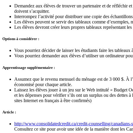
Demandez aux élèves de trouver un partenaire et de réfléchir et 
doivent s’acquitter.
Interrompez l’activité pour distribuer une copie des échantillo
Les élèves peuvent se servir des tableaux comme d’exemples, mai
Les élèves devront créer leurs propres tableaux représentant le
Options à considérer :
Vous pourriez décider de laisser les étudiants faire les tableaux 
Vous pourriez demander aux élèves d’utiliser un ordinateur pour
Apprentissage supplémentaire :
Assumez que le revenu mensuel du ménage est de 3 000 $. À l’a
économisé pour chaque article.
Laissez les élèves jouer à un jeu sur le Web intitulé « Budget O
et les dépenses pour vérifier s’ils ont un surplus ou des dettes à 
sites Internet en français à être confirmés)
Article :
http://www.consolidatedcredit.ca/credit-counselling/canadians
Consultez ce site pour avoir une idée de la manière dont les Ca