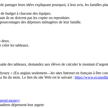
de partager leurs idées expliquant pourquoi, à leur avis, les familles p
ns de budget à chacune des équipes.
s ils ne doivent pas les copier ou reproduire.
s pourcentages des dépenses ménagères de leur famille.
à deux.
 créer les tableaux.
ide des tableaux, demandez aux élèves de calculer le montant d’argent
dyssey » (En anglais seulement—les sites Internet en français à être con
la fin du mois. Le lien du site Web est le suivant :
https://www.econedli
-spend-money/
nadiens dépensent leur argent