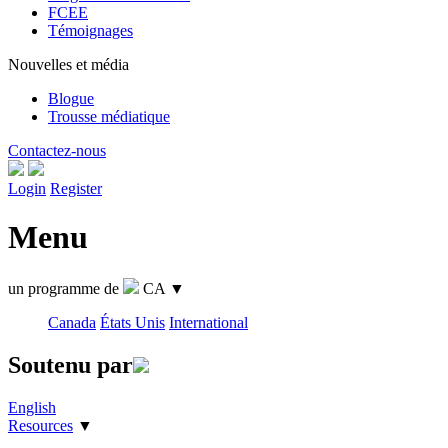
FCEE
Témoignages
Nouvelles et média
Blogue
Trousse médiatique
Contactez-nous
Login
Register
Menu
un programme de
CA
▼
Canada
États Unis
International
Soutenu par
English
Resources
▼