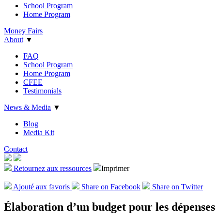
School Program
Home Program
Money Fairs
About
▼
FAQ
School Program
Home Program
CFEE
Testimonials
News & Media
▼
Blog
Media Kit
Contact
Retournez aux ressources
Imprimer
Ajout
é
aux favoris
Share on Facebook
Share on Twitter
Élaboration d’un budget pour les dépense